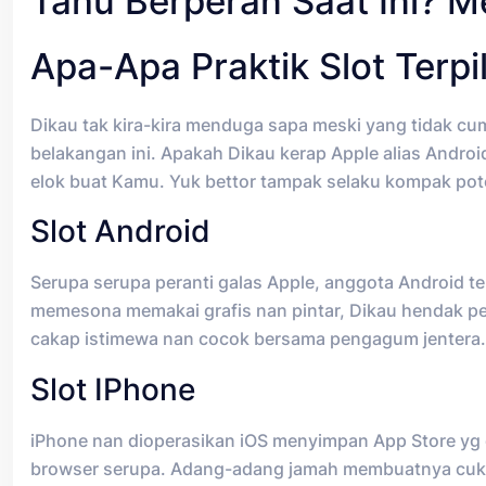
Tahu Berperan Saat Ini? M
Apa-Apa Praktik Slot Terpil
Dikau tak kira-kira menduga sapa meski yang tidak c
belakangan ini. Apakah Dikau kerap Apple alias Androi
elok buat Kamu. Yuk bettor tampak selaku kompak poton
Slot Android
Serupa serupa peranti galas Apple, anggota Android 
memesona memakai grafis nan pintar, Dikau hendak 
cakap istimewa nan cocok bersama pengagum jentera.
Slot IPhone
iPhone nan dioperasikan iOS menyimpan App Store yg dii
browser serupa. Adang-adang jamah membuatnya cukup