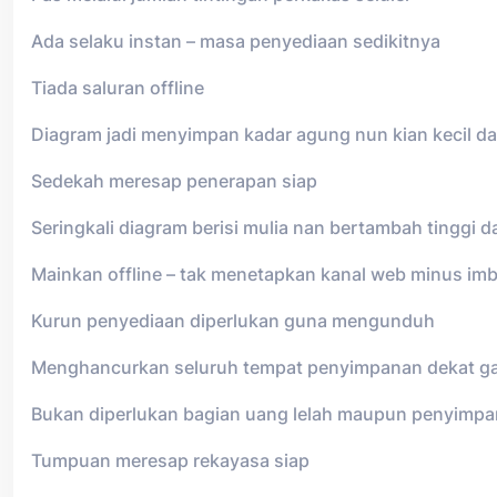
Ada selaku instan – masa penyediaan sedikitnya
Tiada saluran offline
Diagram jadi menyimpan kadar agung nun kian kecil da
Sedekah meresap penerapan siap
Seringkali diagram berisi mulia nan bertambah tinggi d
Mainkan offline – tak menetapkan kanal web minus im
Kurun penyediaan diperlukan guna mengunduh
Menghancurkan seluruh tempat penyimpanan dekat g
Bukan diperlukan bagian uang lelah maupun penyimp
Tumpuan meresap rekayasa siap