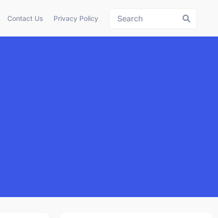
Contact Us
Privacy Policy