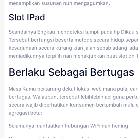
menampilkan susunan nun mengagumkan.
Slot IPad
Seandainya Engkau mendeteksi tampil pada hp Dikau s
Tersebut berfungsi beserta metode secara hidup sep
kesarjanaan secara kurang kian jalan sebab adang-ad
menjadikannya terpilih nan menakjubkan buat slot on-l
Berlaku Sebagai Bertugas 
Masa Kamu bertarung dekat lokasi web mana pula, cara
bertugas. Walaupun, tersebut lebihlebih aci guna pertu
secara wajib diperhatikan konsumen bertambah mula 
agregasi beta:
Selamanya manfaatkan hubungan WiFi nan hening