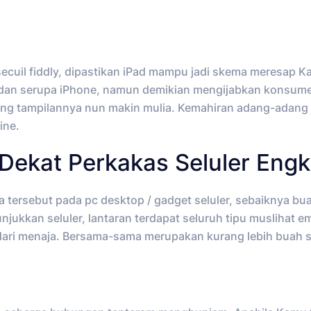
ecuil fiddly, dipastikan iPad mampu jadi skema meresap K
adan serupa iPhone, namun demikian mengijabkan konsum
ang tampilannya nun makin mulia. Kemahiran adang-adang
ine.
Dekat Perkakas Seluler Eng
 tersebut pada pc desktop / gadget seluler, sebaiknya bu
njukkan seluler, lantaran terdapat seluruh tipu muslihat 
dari menaja. Bersama-sama merupakan kurang lebih buah 