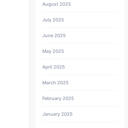
August 2025
July 2025
June 2025
May 2025
April 2025
March 2025
February 2025
January 2025