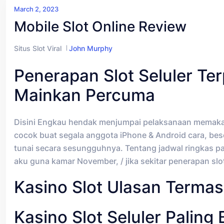
March 2, 2023
Mobile Slot Online Review
Situs Slot Viral
John Murphy
Penerapan Slot Seluler Te
Mainkan Percuma
Disini Engkau hendak menjumpai pelaksanaan memakai g
cocok buat segala anggota iPhone & Android cara, bes
tunai secara sesungguhnya. Tentang jadwal ringkas pad
aku guna kamar November, / jika sekitar penerapan sl
Kasino Slot Ulasan Term
Kasino Slot Seluler Paling