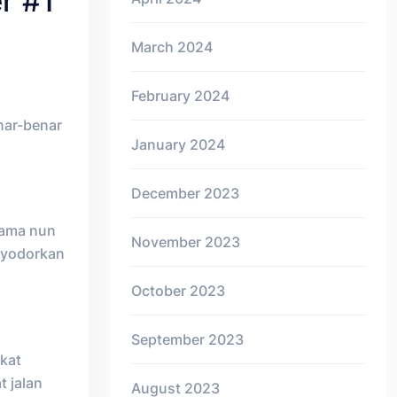
r #1
March 2024
February 2024
nar-benar
January 2024
December 2023
rama nun
November 2023
nyodorkan
October 2023
September 2023
ekat
 jalan
August 2023