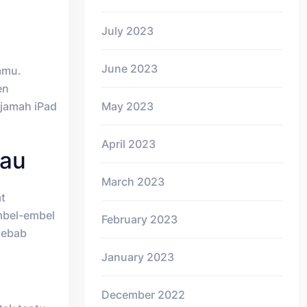
July 2023
June 2023
amu.
en
May 2023
 jamah iPad
April 2023
kau
March 2023
at
embel-embel
February 2023
sebab
January 2023
December 2022