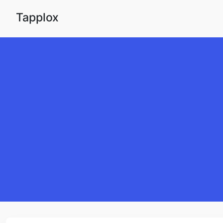
Skip to content
Tapplox